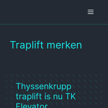
Ga
naar
Men
de
inhoud
Traplift merken
Thyssenkrupp
traplift is nu TK
Elevator